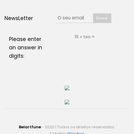
NewsLetter
15 + ten =
Please enter
an answer in
digits:
Belartfune
- 2020 | Todos os direitos reservados.
Créditos
Storybox