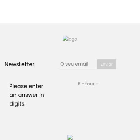
NewsLetter
6 − four =
Please enter
an answer in
digits: