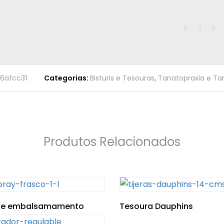
d6afcc31
Categorias:
Bisturis e Tesouras
,
Tanatopraxia e Ta
Produtos Relacionados
NewsLetter
de embalsamamento
Tesoura Dauphins
Please enter an
fourteen − 11 =