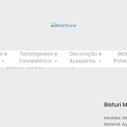
o e
Tanatopraxia e
Decoração e
Mat
Tanoestética
Acessórios
Prot
Bisturis e Tesouras
Bisturi Mango
Bisturi
Medidas: N
Material: A