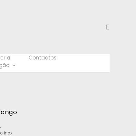
erial
Contactos
eção
 Mango
A
ço Inox