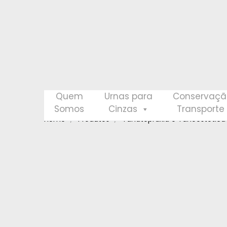
Quem
Urnas para
Conservaçã
Somos
Cinzas
Transporte
Home
Produtos
Tanatopraxia e Tanoestética