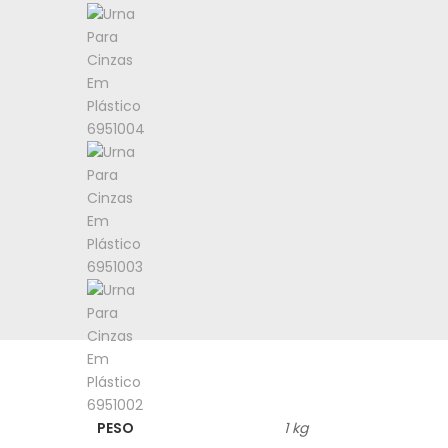
PESO
1 kg