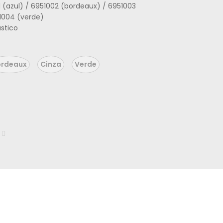
1 (azul) / 6951002 (bordeaux) / 6951003
51004 (verde)
ástico
ordeaux
Cinza
Verde