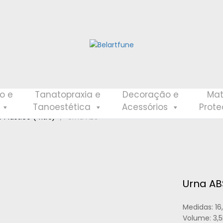
o e
Tanatopraxia e
Decoração e
Mat
Tanoestética
Acessórios
Prot
 Plástico (4ltrs)
Urna ABS
Urna AB
Medidas: 1
Volume: 3,5