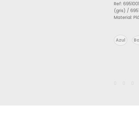
Ref: 695100
(gris) / 69
Material: Pl
Azul
B