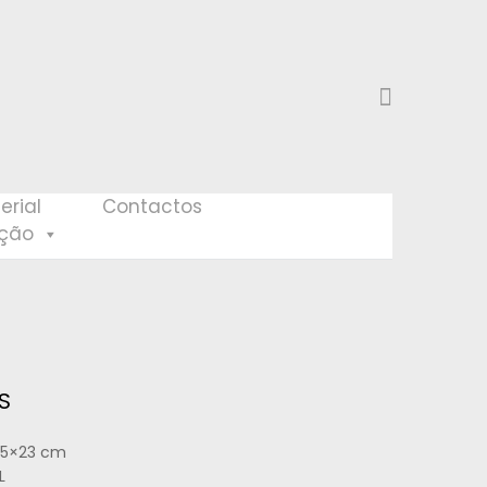
erial
Contactos
eção
S
6,5×23 cm
L