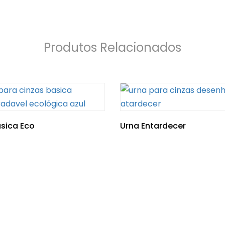
Produtos Relacionados
sica Eco
Urna Entardecer
NewsLetter
Please enter an
1 × 2 =
answer in digits: