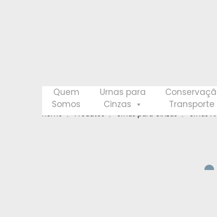
Quem
Urnas para
Conservaçã
Somos
Cinzas
Transporte
Home
Produtos
Urnas para Cinzas
Urnas An