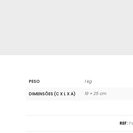
PESO
1 kg
19 × 25 cm
DIMENSÕES (C X L X A)
REF:
P