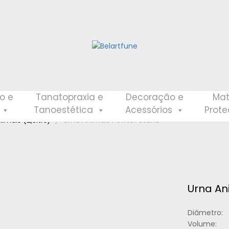
o e
Tanatopraxia e
Decoração e
Mat
Tanoestética
Acessórios
Prot
imais (2,5ltrs)
Urna Animais Pewter Stand
Urna An
Diâmetro:
Volume: