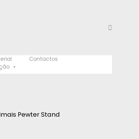
erial
Contactos
eção
imais Pewter Stand