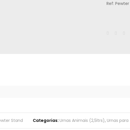
Ref: Pewter
ewter Stand
Categorias:
Urnas Animais (2,5ltrs)
,
Urnas para