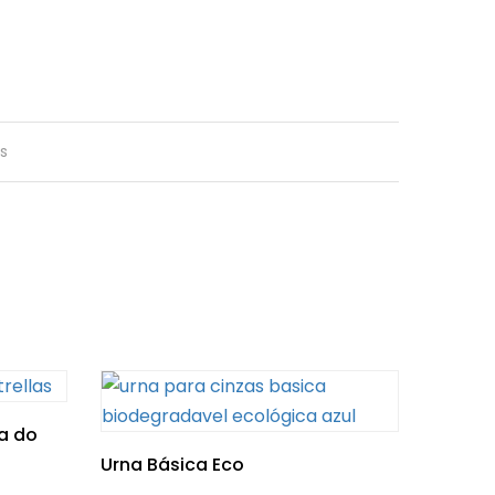
s
la do
Urna Básica Eco