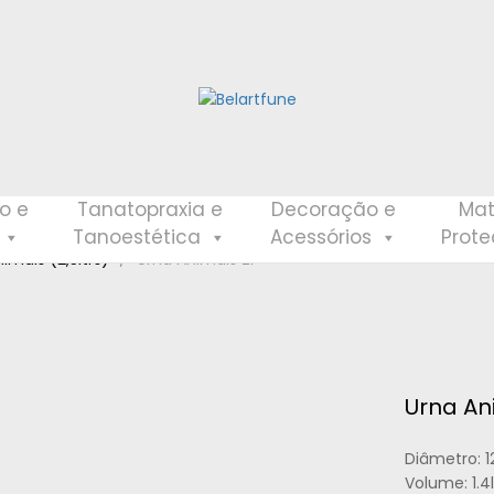
o e
Tanatopraxia e
Decoração e
Mat
Tanoestética
Acessórios
Prot
imais (2,5ltrs)
Urna Animais ZP
Urna An
Diâmetro: 
Volume: 1.4l