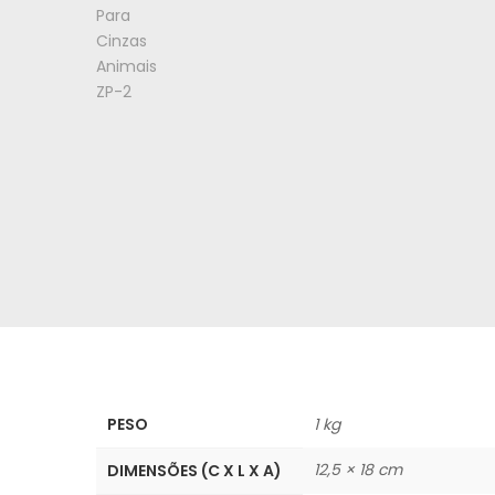
PESO
1 kg
12,5 × 18 cm
DIMENSÕES (C X L X A)