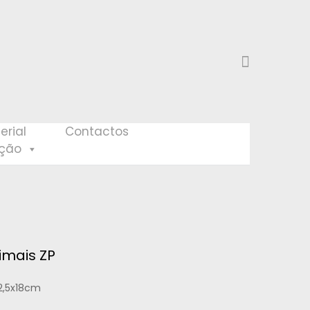
erial
Contactos
eção
imais ZP
12,5x18cm