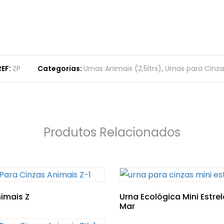
REF:
ZP
Categorias:
Urnas Animais (2,5ltrs)
,
Urnas para Cinza
Produtos Relacionados
imais Z
Urna Ecológica Mini Estre
Mar
NewsLetter