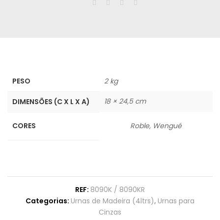
PESO
2 kg
18 × 24,5 cm
DIMENSÕES (C X L X A)
CORES
Roble, Wengué
REF:
8090K / 8090KR
Categorias:
Urnas de Madeira (4ltrs)
,
Urnas para
Cinzas