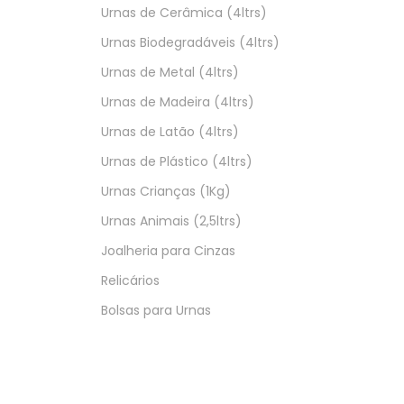
Urnas de Cerâmica (4ltrs)
Urnas Biodegradáveis (4ltrs)
Urnas de Metal (4ltrs)
Urnas de Madeira (4ltrs)
Urnas de Latão (4ltrs)
Urnas de Plástico (4ltrs)
Urnas Crianças (1Kg)
Urnas Animais (2,5ltrs)
Joalheria para Cinzas
Relicários
Bolsas para Urnas
Belartfune
- 2020 | Todos os direitos reservados.