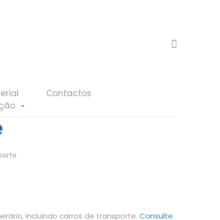
erial
Contactos
eção
e
porte
ário, incluindo carros de transporte.
Consulte