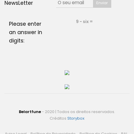
NewsLetter
9 − six =
Please enter
an answer in
digits:
Belartfune
- 2020 | Todos os direitos reservados.
Créditos
Storybox
Aviso Legal
Política de Privacidade
Política de Cookies
RAL