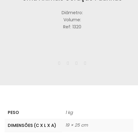
Diâmetro:
Volume:
Ref: 1320
PESO
1 kg
19 × 25 cm
DIMENSÕES (C X L X A)