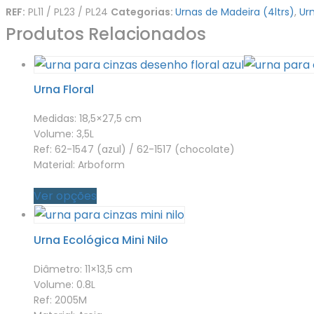
REF:
PL11 / PL23 / PL24
Categorias:
Urnas de Madeira (4ltrs)
,
Ur
Produtos Relacionados
Urna Floral
Medidas: 18,5×27,5 cm
Volume: 3,5L
Ref: 62-1547 (azul) / 62-1517 (chocolate)
Material: Arboform
Ver opções
Urna Ecológica Mini Nilo
Diâmetro: 11×13,5 cm
Volume: 0.8L
Ref: 2005M