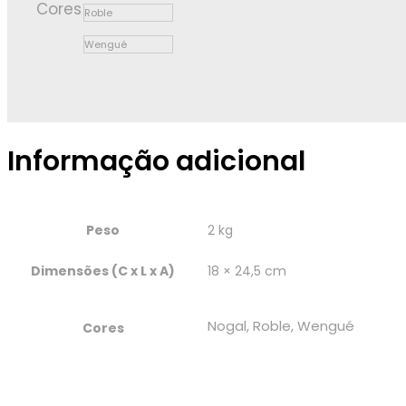
Cores
Roble
Wengué
Informação adicional
Peso
2 kg
Dimensões (C x L x A)
18 × 24,5 cm
Nogal, Roble, Wengué
Cores