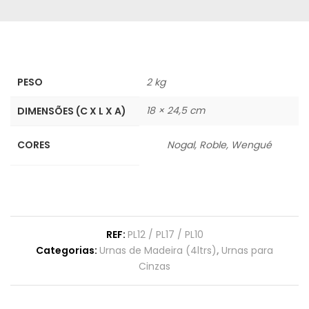
PESO
2 kg
18 × 24,5 cm
DIMENSÕES (C X L X A)
CORES
Nogal, Roble, Wengué
REF:
PL12 / PL17 / PL10
Categorias:
Urnas de Madeira (4ltrs)
,
Urnas para
Cinzas